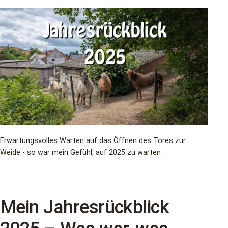
2025
–
Was
war,
was
bleibt,
was
kommt
Erwartungsvolles Warten auf das Öffnen des Tores zur
Weide - so war mein Gefühl, auf 2025 zu warten
Mein Jahresrückblick