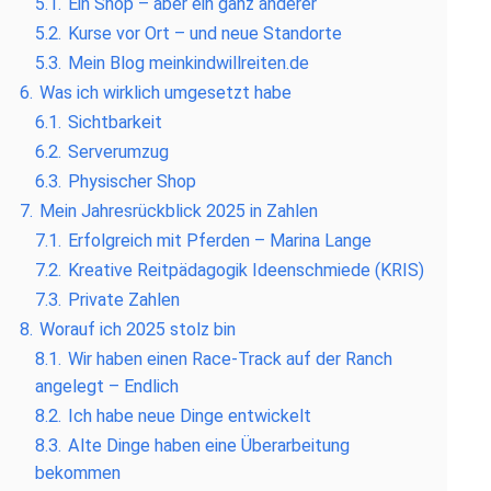
5.1.
Ein Shop – aber ein ganz anderer
5.2.
Kurse vor Ort – und neue Standorte
5.3.
Mein Blog meinkindwillreiten.de
6.
Was ich wirklich umgesetzt habe
6.1.
Sichtbarkeit
6.2.
Serverumzug
6.3.
Physischer Shop
7.
Mein Jahresrückblick 2025 in Zahlen
7.1.
Erfolgreich mit Pferden – Marina Lange
7.2.
Kreative Reitpädagogik Ideenschmiede (KRIS)
7.3.
Private Zahlen
8.
Worauf ich 2025 stolz bin
8.1.
Wir haben einen Race-Track auf der Ranch
angelegt – Endlich
8.2.
Ich habe neue Dinge entwickelt
8.3.
Alte Dinge haben eine Überarbeitung
bekommen