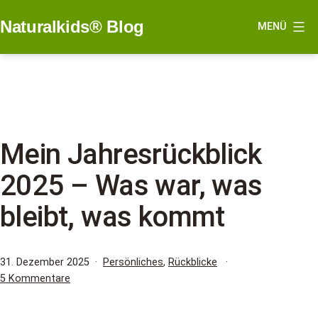
Zum
Naturalkids® Blog
MENÜ
Inhalt
springen
Mein Jahresrückblick
2025 – Was war, was
bleibt, was kommt
Veröffentlicht
Kategorisiert
31. Dezember 2025
Persönliches
,
Rückblicke
am
zu
als
5 Kommentare
Mein
Jahresrückblick