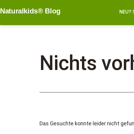
Zum
Naturalkids® Blog
Inhalt
NEU? 
springen
Nichts vo
Das Gesuchte konnte leider nicht gefund