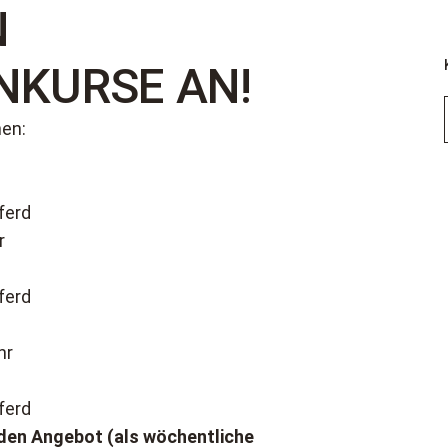
N
KURSE AN!
nen:
ferd
r
ferd
hr
ferd
nden Angebot (als wöchentliche