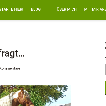
STARTE HIER!
BLOG
ÜBER MICH
MIT MIR AR
Menü
öffnen
fragt…
zu
 Kommentare
Oft
wurden
wir
gefragt…