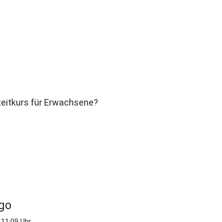
Reitkurs für Erwachsene?
go
 11:09 Uhr