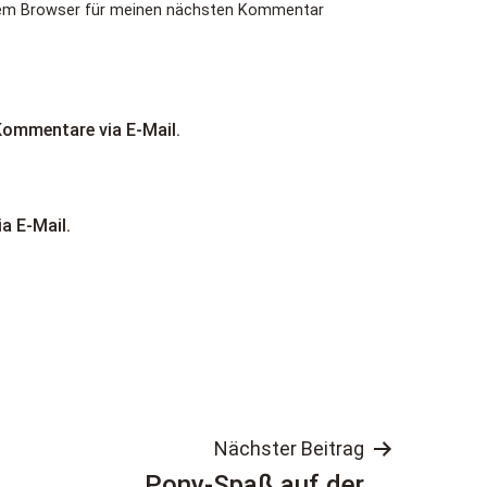
esem Browser für meinen nächsten Kommentar
Kommentare via E-Mail.
a E-Mail.
tion
Nächster Beitrag
Pony-Spaß auf der