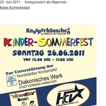
Veröffentlicht
23. Juni 2011
Kategorisiert als Allgemein
am
zu
Keine Kommentare
Reiten
auf
dem
Kinderfest
in
Hannover
am
26.06.2011
–
wir
unterstützen
die
Kindertafel
Hannover