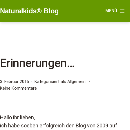
Zum
Naturalkids® Blog
MENÜ
Inhalt
springen
Erinnerungen…
Veröffentlicht
3. Februar 2015
Kategorisiert als Allgemein
am
zu
Keine Kommentare
Erinnerungen…
Hallo ihr lieben,
ich habe soeben erfolgreich den Blog von 2009 auf