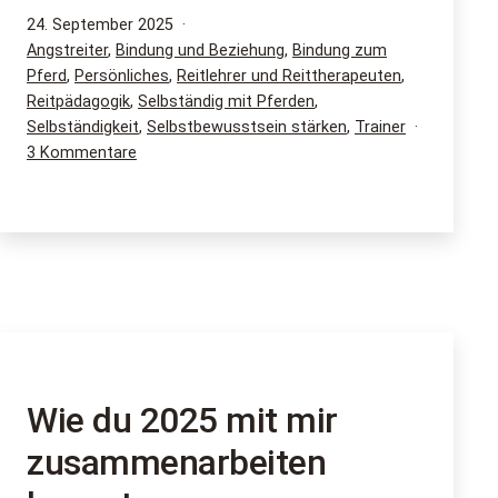
lehre,
Veröffentlicht
24. September 2025
am
Kategorisiert
Angstreiter
,
Bindung und Beziehung
,
Bindung zum
was
als
Pferd
,
Persönliches
,
Reitlehrer und Reittherapeuten
,
ich
Reitpädagogik
,
Selbständig mit Pferden
,
lehre
Selbständigkeit
,
Selbstbewusstsein stärken
,
Trainer
–
zu
3 Kommentare
100
Warum
ich
Aspekte
lehre,
was
ich
lehre
–
100
Aspekte
Wie du 2025 mit mir
zusammenarbeiten