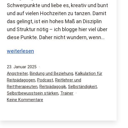
Schwerpunkte und liebe es, kreativ und bunt
und auf vielen Hochzeiten zu tanzen. Damit
das gelingt, ist ein hohes Maß an Disziplin
und Struktur nötig – ich blogge hier viel über
diese Punkte. Daher nicht wundern, wenn…
Wie
weiterlesen
du
2025
Veröffentlicht
23. Januar 2025
am
Kategorisiert
Angstreiter
,
Bindung und Beziehung
,
Kalkulation für
mit
als
Reitpädagogen
,
Podcast
,
Reitlehrer und
mir
Reittherapeuten
,
Reitpädagogik
,
Selbständigkeit
,
zusammenarbeiten
Selbstbewusstsein stärken
,
Trainer
kannst
zu
Keine Kommentare
Wie
du
2025
mit