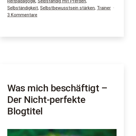
Reitpädagogik
,
Selbständig mit Pferden
,
lehre
Selbständigkeit
,
Selbstbewusstsein stärken
,
Trainer
–
zu
3 Kommentare
100
Warum
ich
Aspekte
lehre,
was
ich
lehre
–
100
Aspekte
Was mich beschäftigt –
Der Nicht-perfekte
Blogtitel