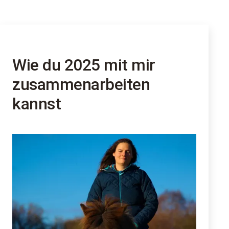
Der
Nicht-
perfekte
Blogtitel
Wie du 2025 mit mir
zusammenarbeiten
kannst