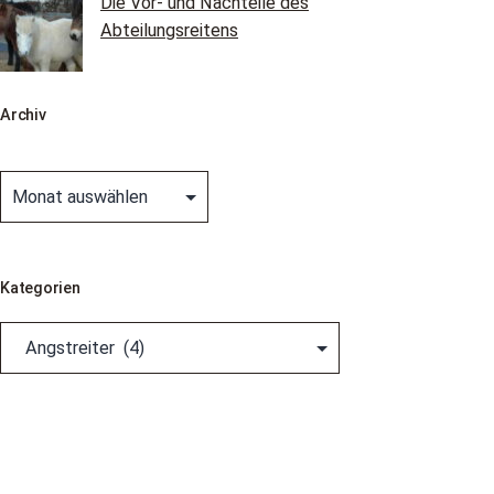
Die Vor- und Nachteile des
Abteilungsreitens
Archiv
Archiv
Kategorien
Kategorien