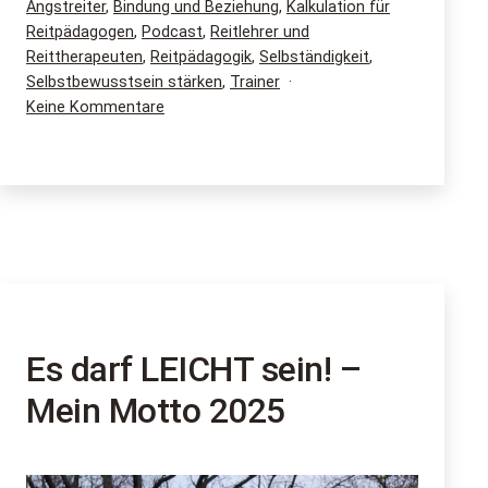
am
Kategorisiert
Angstreiter
,
Bindung und Beziehung
,
Kalkulation für
mit
als
Reitpädagogen
,
Podcast
,
Reitlehrer und
mir
Reittherapeuten
,
Reitpädagogik
,
Selbständigkeit
,
zusammenarbeiten
Selbstbewusstsein stärken
,
Trainer
kannst
zu
Keine Kommentare
Wie
du
2025
mit
mir
zusammenarbeiten
kannst
Es darf LEICHT sein! –
Mein Motto 2025