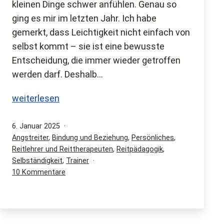
kleinen Dinge schwer anfühlen. Genau so
ging es mir im letzten Jahr. Ich habe
gemerkt, dass Leichtigkeit nicht einfach von
selbst kommt – sie ist eine bewusste
Entscheidung, die immer wieder getroffen
werden darf. Deshalb…
Es
weiterlesen
darf
LEICHT
Veröffentlicht
6. Januar 2025
am
Kategorisiert
Angstreiter
,
Bindung und Beziehung
,
Persönliches
,
sein!
als
Reitlehrer und Reittherapeuten
,
Reitpädagogik
,
–
Selbständigkeit
,
Trainer
Mein
zu
10 Kommentare
Motto
Es
2025
darf
LEICHT
sein!