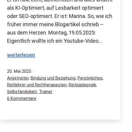
als KI-Optimiert, auf Lesbarkeit optimiert
oder SEO-optimiert. Er ist: Marina. So, wie ich
früher immer meine Blogartikel schrieb –
aus dem Herzen. Montag, 19.05.2025:
Eigentlich wollte ich ein Youtube-Video…
Was
weiterlesen
mich
beschäftigt
Veröffentlicht
20. Mai 2025
am
Kategorisiert
Angstreiter
,
Bindung und Beziehung
,
Persönliches
,
–
als
Reitlehrer und Reittherapeuten
,
Reitpädagogik
,
Der
Selbständigkeit
,
Trainer
Nicht-
zu
6 Kommentare
perfekte
Was
Blogtitel
mich
beschäftigt
–