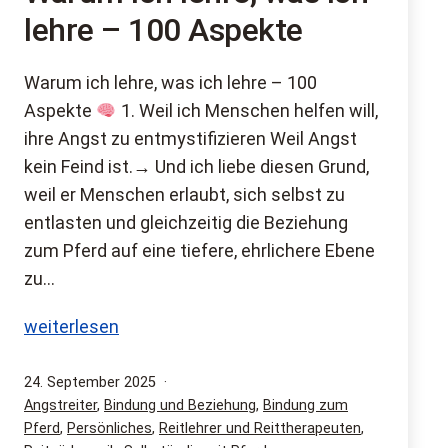
lehre – 100 Aspekte
Warum ich lehre, was ich lehre – 100
Aspekte
1. Weil ich Menschen helfen will,
ihre Angst zu entmystifizieren Weil Angst
kein Feind ist.→ Und ich liebe diesen Grund,
weil er Menschen erlaubt, sich selbst zu
entlasten und gleichzeitig die Beziehung
zum Pferd auf eine tiefere, ehrlichere Ebene
zu…
Warum
weiterlesen
ich
lehre,
Veröffentlicht
24. September 2025
am
Kategorisiert
Angstreiter
,
Bindung und Beziehung
,
Bindung zum
was
als
Pferd
,
Persönliches
,
Reitlehrer und Reittherapeuten
,
ich