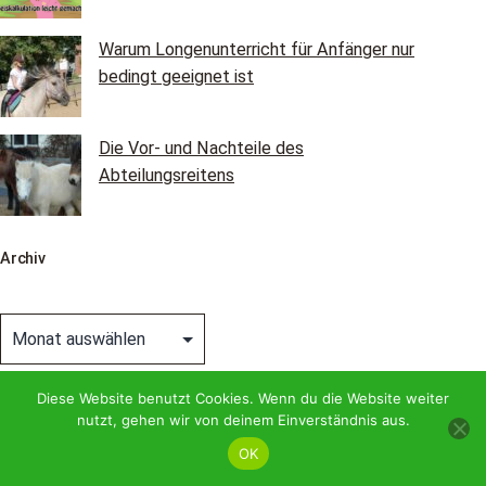
Warum Longenunterricht für Anfänger nur
bedingt geeignet ist
Die Vor- und Nachteile des
Abteilungsreitens
Archiv
Archiv
Diese Website benutzt Cookies. Wenn du die Website weiter
nutzt, gehen wir von deinem Einverständnis aus.
Kategorien
OK
Kategorien