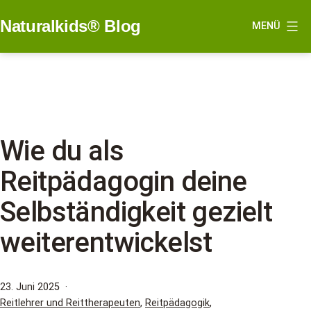
Zum
Naturalkids® Blog
MENÜ
Inhalt
springen
Wie du als
Reitpädagogin deine
Selbständigkeit gezielt
weiterentwickelst
Veröffentlicht
23. Juni 2025
am
Kategorisiert
Reitlehrer und Reittherapeuten
,
Reitpädagogik
,