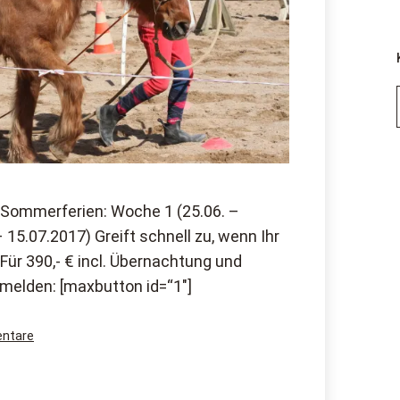
n Sommerferien: Woche 1 (25.06. –
15.07.2017) Greift schnell zu, wenn Ihr
 Für 390,- € incl. Übernachtung und
nmelden: [maxbutton id=“1″]
zu
ntare
Ponyferien
in
den