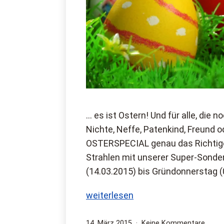
… es ist Ostern! Und für alle, die n
Nichte, Neffe, Patenkind, Freund od
OSTERSPECIAL genau das Richtige!
Strahlen mit unserer Super-Sonder
(14.03.2015) bis Gründonnerstag (0
In
weiterlesen
drei
Wochen
Veröffentlicht
zu
14. März 2015
Keine Kommentare