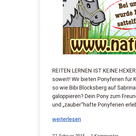
REITEN LERNEN IST KEINE HEXEREI
soweit! Wir bieten Ponyferien für
so wie ‪Bibi Blocksberg‬ auf Sabri
galoppieren? Dein Pony zum Freund
und „zauber“hafte ‪Ponyferien‬ erl
Reiten
weiterlesen
lernen
ist
Veröffentlicht
zu