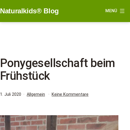
Zum
Naturalkids® Blog
MENÜ
Inhalt
springen
Ponygesellschaft beim
Frühstück
Veröffentlicht
Kategorisiert
zu
1. Juli 2020
Allgemein
Keine Kommentare
am
als
Ponygesellschaft
beim
Frühstück