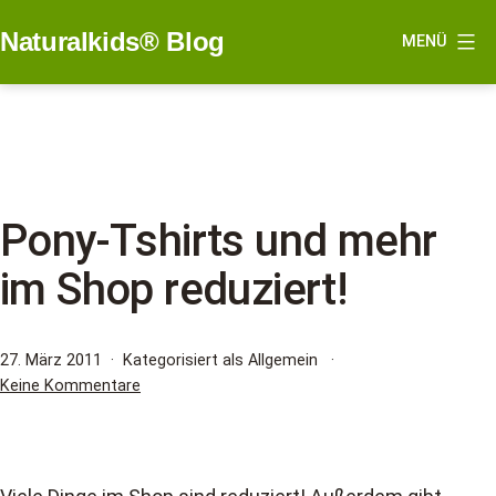
Zum
Naturalkids® Blog
MENÜ
Inhalt
springen
Pony-Tshirts und mehr
im Shop reduziert!
Veröffentlicht
27. März 2011
Kategorisiert als Allgemein
am
zu
Keine Kommentare
Pony-
Tshirts
und
mehr