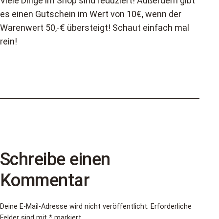
Viele Dinge im Shop sind reduziert! Außerdem gibt
im
es einen Gutschein im Wert von 10€, wenn der
Shop
Warenwert 50,-€ übersteigt! Schaut einfach mal
reduziert!
rein!
Schreibe einen
Kommentar
Deine E-Mail-Adresse wird nicht veröffentlicht.
Erforderliche
Felder sind mit
*
markiert