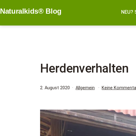
Zum
Naturalkids® Blog
Inhalt
NEU? 
springen
Herdenverhalten
Veröffentlicht
Kategorisiert
2. August 2020
Allgemein
Keine Kommenta
am
als