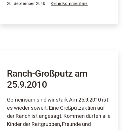
ab
Veröffentlicht
zu
20. September 2010
Keine Kommentare
am
Stallzeit
Mitte
beginnt
Oktober
ab
Mitte
Oktober
Ranch-Großputz am
25.9.2010
Gemeinsam sind wir stark Am 25.9.2010 ist
es wieder soweit: Eine Großputzaktion auf
der Ranch ist angesagt. Kommen dürfen alle
Kinder der Reitgruppen, Freunde und