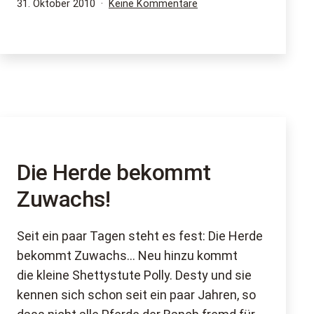
Veröffentlicht
zu
31. Oktober 2010
Keine Kommentare
am
restliche
Nachholtermine
Die Herde bekommt
Zuwachs!
Seit ein paar Tagen steht es fest: Die Herde
bekommt Zuwachs… Neu hinzu kommt
die kleine Shettystute Polly. Desty und sie
kennen sich schon seit ein paar Jahren, so