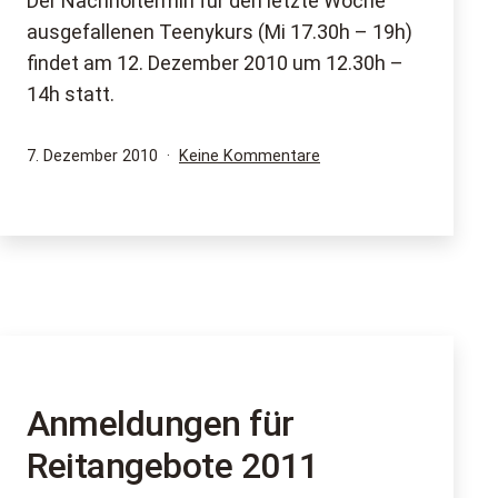
Der Nachholtermin für den letzte Woche
ausgefallenen Teenykurs (Mi 17.30h – 19h)
findet am 12. Dezember 2010 um 12.30h –
14h statt.
Veröffentlicht
zu
7. Dezember 2010
Keine Kommentare
am
Nachholtermin
für
den
ausgefallenen
Teenykurs
Anmeldungen für
Reitangebote 2011