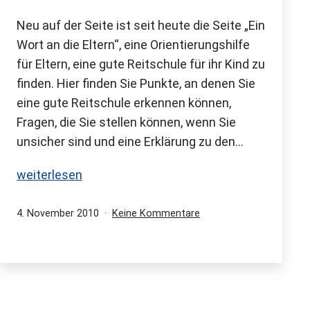
Neu auf der Seite ist seit heute die Seite „Ein
Wort an die Eltern“, eine Orientierungshilfe
für Eltern, eine gute Reitschule für ihr Kind zu
finden. Hier finden Sie Punkte, an denen Sie
eine gute Reitschule erkennen können,
Fragen, die Sie stellen können, wenn Sie
unsicher sind und eine Erklärung zu den…
Ein
weiterlesen
Wort
an
Veröffentlicht
zu
4. November 2010
Keine Kommentare
am
Ein
die
Wort
Eltern
an
die
Eltern