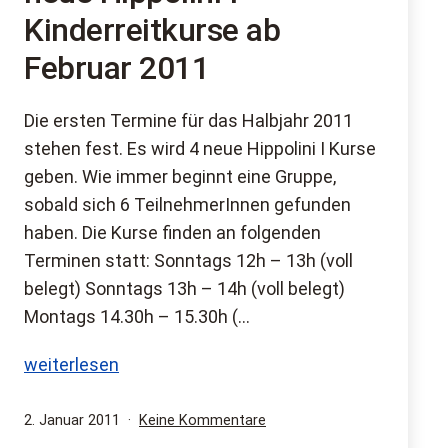
Kinderreitkurse ab
Februar 2011
Die ersten Termine für das Halbjahr 2011
stehen fest. Es wird 4 neue Hippolini I Kurse
geben. Wie immer beginnt eine Gruppe,
sobald sich 6 TeilnehmerInnen gefunden
haben. Die Kurse finden an folgenden
Terminen statt: Sonntags 12h – 13h (voll
belegt) Sonntags 13h – 14h (voll belegt)
Montags 14.30h – 15.30h (…
neue
weiterlesen
Hippolini
I
Veröffentlicht
zu
2. Januar 2011
Keine Kommentare
am
neue
Kinderreitkurse