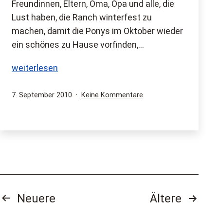
Freundinnen, Eltern, Oma, Opa und alle, die
Lust haben, die Ranch winterfest zu
machen, damit die Ponys im Oktober wieder
ein schönes zu Hause vorfinden,…
Ranch-
weiterlesen
Großputz
am
Veröffentlicht
zu
7. September 2010
Keine Kommentare
am
Ranch-
25.9.2010
Großputz
am
25.9.2010
Seitennummerierung
Neuere
Ältere