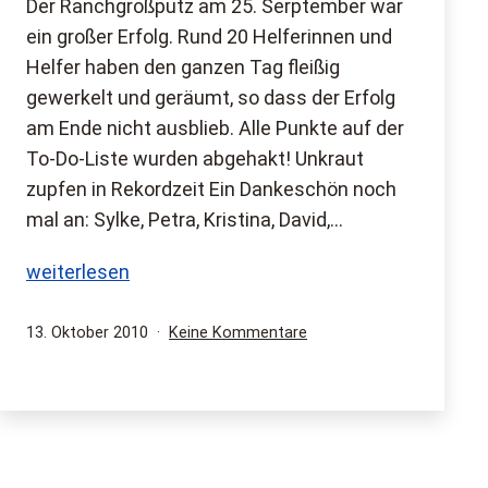
Der Ranchgroßputz am 25. Serptember war
ein großer Erfolg. Rund 20 Helferinnen und
Helfer haben den ganzen Tag fleißig
gewerkelt und geräumt, so dass der Erfolg
am Ende nicht ausblieb. Alle Punkte auf der
To-Do-Liste wurden abgehakt! Unkraut
zupfen in Rekordzeit Ein Dankeschön noch
mal an: Sylke, Petra, Kristina, David,…
Ranchgroßputz
weiterlesen
2010
Veröffentlicht
zu
13. Oktober 2010
Keine Kommentare
am
Ranchgroßputz
2010