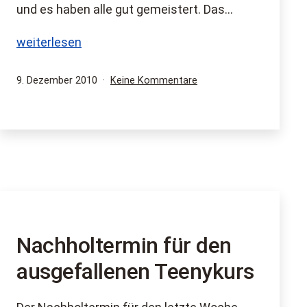
und es haben alle gut gemeistert. Das…
Hippolini
weiterlesen
im
Schnee
Veröffentlicht
zu
9. Dezember 2010
Keine Kommentare
am
Hippolini
im
Schnee
Nachholtermin für den
ausgefallenen Teenykurs