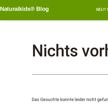
Zum
Naturalkids® Blog
Inhalt
NEU? 
springen
Nichts vo
Das Gesuchte konnte leider nicht gefund